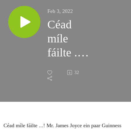
Feb 3, 2022
Céad
míle
fáilte ...!
Mr.
32
James
Joyce
ein paar
Guinness
Céad míle fáilte ...! Mr. James Joyce ein paar Guinness